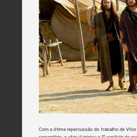
Com a ótima repercussão do trabalho de Vitor
secundário, o ator já iniciou o 1º capítulo da