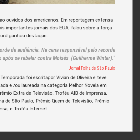
ao ouvidos dos americanos. Em reportagem extensa
is importantes jornais dos EUA, falou sobre a força
ecord ganhou destaque.
orde de audiência. Na cena responsável pelo recorde
o após se rebelar contra Moisés (Guilherme Winter).”
Jornal Folha de São Paulo
porada foi escritapor Vivian de Oliveira e teve
cada e /ou laureada na categoria Melhor Novela em
Prêmio Extra de Televisão, Troféu AIB de Imprensa,
a de São Paulo, Prêmio Quem de Televisão, Prêmio
sa, e Troféu Internet.