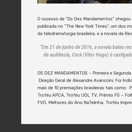
O sucesso de “Os Dez Mandamentos” chegou 
publicada no “The New York Times”, um dos ma
da teledramaturgia brasileira, e a novela da R
“Em 21 de junho de 2016, a novela bateu rec
de audiência, Corá (Vitor Hugo) é castigad
OS DEZ MANDAMENTOS – Primeira e Segunda Tem
Direção Geral de Alexandre Avanccini. Foi Indi
mais de 10 premiações brasileiras tais como: 
Troféu APCA, Troféu UOL TV, Prêmio F5 – Folh
FVO, Melhores do Ano NaTelinha, Troféu Impren