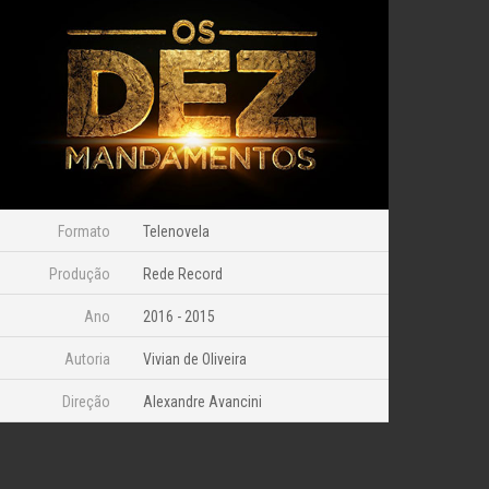
Formato
Telenovela
Produção
Rede Record
Ano
2016 - 2015
Autoria
Vivian de Oliveira
Direção
Alexandre Avancini