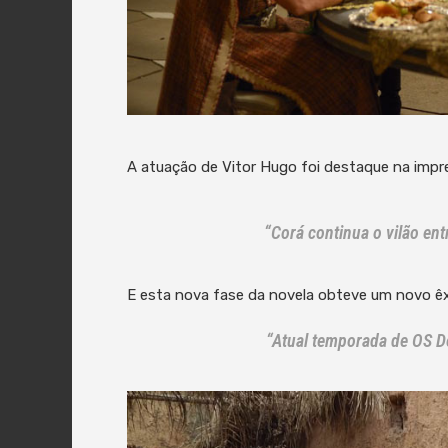
A atuação de Vitor Hugo foi destaque na impr
“Corá continua o vilão ent
E esta nova fase da novela obteve um novo êx
“Atual temporada de OS D