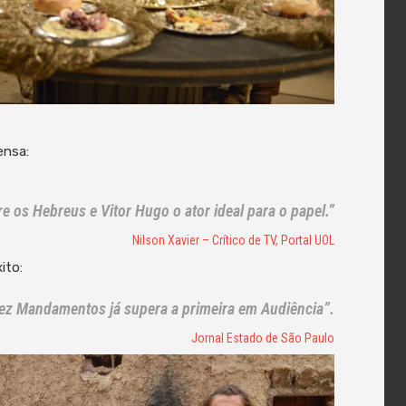
ensa:
re os Hebreus e Vitor Hugo o ator ideal para o papel.”
Nilson Xavier – Crítico de TV, Portal UOL
ito:
ez Mandamentos já supera a primeira em Audiência”.
Jornal Estado de São Paulo