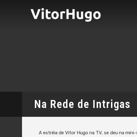
Na Rede de Intrigas
A estréia de Vitor Hugo na TV, se deu na mini-