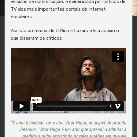
veículos de comunicação, e evidenciada por críticos de
TV dos mais importantes portais de Internet
brasileiros.
Assista ao
teaser
de O Rico e Lázaro e leia abaixo o
que disseram os críticos:
“É uma felicidade ver o ator Vitor Hugo, no papel do profeta
Jeremias. Vitor Hugo é um ator que aprendi a admirar à
medida que fui assistindo novelas e séries em que ele