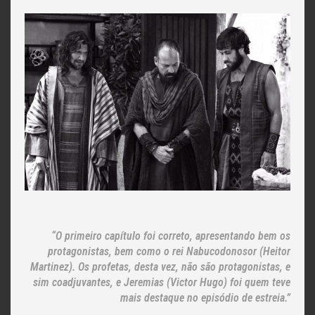
“O primeiro capítulo foi correto, apresentando bem os
protagonistas, bem como o rei Nabucodonosor (Heitor
Martinez). Os profetas, desta vez, não são protagonistas, e
sim coadjuvantes, e Jeremias (Victor Hugo) foi quem teve
mais destaque no episódio de estreia.”