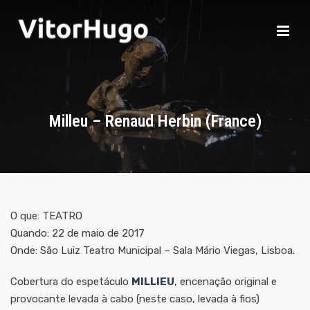
Milleu – Renaud Herbin (France)
O que: TEATRO
Quando: 22 de maio de 2017
Onde: São Luiz Teatro Municipal – Sala Mário Viegas, Lisboa.
Cobertura do espetáculo
MILLIEU
, encenação original e
provocante levada à cabo (neste caso, levada à fios)