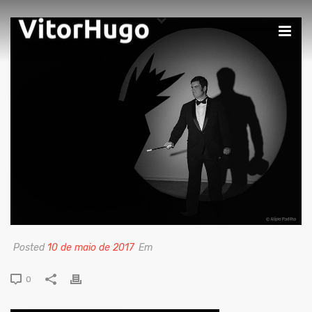
Posted
10 de maio de 2017
Em
0