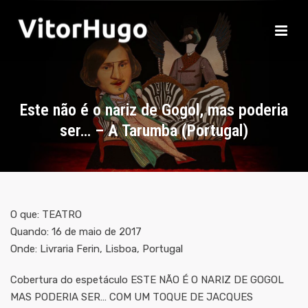
Este não é o nariz de Gogol, mas poderia
ser… – A Tarumba (Portugal)
O que: TEATRO
Quando: 16 de maio de 2017
Onde: Livraria Ferin, Lisboa, Portugal
Cobertura do espetáculo ESTE NÃO É O NARIZ DE GOGOL
MAS PODERIA SER… COM UM TOQUE DE JACQUES