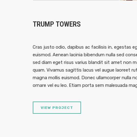
TRUMP TOWERS
Cras justo odio, dapibus ac facilisis in, egesta
euismod. Aenean lacinia bibendum nulla sed consec
sed diam eget risus varius blandit sit amet non ma
quam. Vivamus sagittis lacus vel augue laoreet r
magna mollis euismod. Donec ullamcorper nulla non
ornare vel eu leo. Etiam porta sem malesuada ma
VIEW PROJECT