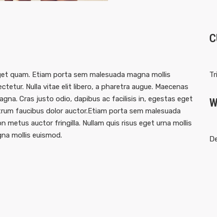
C
s eget quam. Etiam porta sem malesuada magna mollis
Tr
tetur. Nulla vitae elit libero, a pharetra augue. Maecenas
gna. Cras justo odio, dapibus ac facilisis in, egestas eget
W
utrum faucibus dolor auctor.Etiam porta sem malesuada
 metus auctor fringilla. Nullam quis risus eget urna mollis
gna mollis euismod.
De