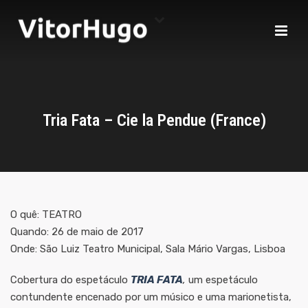
Tria Fata – Cie la Pendue (France)
O quê: TEATRO
Quando: 26 de maio de 2017
Onde: São Luiz Teatro Municipal, Sala Mário Vargas, Lisboa
Cobertura do espetáculo
TRIA FATA
,
um espetáculo
contundente encenado por um músico e uma marionetista,